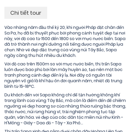
Chi tiết tour
Vào những năm đầu thế kỷ 20, khi người Pháp đặt chân đến
Sa Pa, họ đã bị thuyết phục bởi phong cảnh tuyệt đẹp tại nơi
này, với độ cao từ 1500 đến 1800 so với mực nước biển. Sapa
đã trở thành nơi nghỉ dưỡng nổi tiếng được người Pháp lựa
chọn. Nhờ vẻ đẹp đặc trưng của vùng núi Tây Bắc, Sapa
ngày càng thu hút nhiều du khách.
Với độ cao trên 1500m so với mực nước biển, thị trấn Sapa
luôn được bao phủ bởi làn mây huyền ảo, tạo nên một bức
tranh phong cảnh đẹp đến kỳ lạ. Nơi đây có nguồn tài
nguyên vô giá là khí hậu ôn đới quanh năm, nhiệt độ trung
bình từ 15-18°C.
Du khách đến với Sapa không chỉ để tận hưởng không khí
trong lành của vùng Tây Bắc, mà còn là điểm đến để chiêm
ngưỡng vẻ đẹp hoang sơ của những thửa ruộng bậc thang,
thác nước, núi rừng hùng vĩ, trải nghiệm phong tục tập
quán, văn hóa. vẻ đẹp của các dân tộc miền núi như Kinh -
H'Mông - Giáy - Dao đỏ - Tày - Xa Phó...
Thị trấn Sapa xinh đẹp nằm dưới chân dãy Hoàng Liên Sơn.