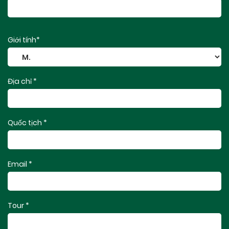
Giới tính*
Địa chỉ *
Quốc tịch *
Email *
Tour *