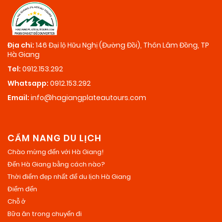
Địa chỉ:
146 Đại lộ Hữu Nghị (Đường Đồi), Thôn Lâm Đồng, TP
Hà Giang
Tel:
0912.153.292
Whatsapp:
0912.153.292
Email:
info@hagiangplateautours.com
CẨM NANG DU LỊCH
Chào mừng đến với Hà Giang!
Đến Hà Giang bằng cách nào?
Thời điểm đẹp nhất để du lịch Hà Giang
Điểm đến
Chỗ ở
Bữa ăn trong chuyến đi