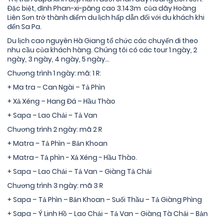
Đặc biệt, đỉnh Phan-xi-păng cao 3.143m của dãy Hoàng
Liên Sơn trở thành điểm du lịch hấp dẫn đối với du khách khi
đến Sa Pa.
Du lịch cao nguyên Hà Giang tổ chức các chuyến đi theo
nhu cầu của khách hàng. Chúng tôi có các tour 1 ngày, 2
ngày, 3 ngày, 4 ngày, 5 ngày…
Chương trình 1 ngày: mã: 1 R:
+ Ma tra – Can Ngài – Tả Phìn
+ Xả Xéng – Hang Đá – Hầu Thào
+ Sapa – Lao Chải – Tả Van
Chương trình 2 ngày: mã 2 R
+ Matra – Tả Phìn – Bản Khoan
+ Matra - Tả phìn - Xả Xéng - Hầu Thào.
+ Sapa – Lao Chải – Tả Van – Giàng Tả Chải
Chương trình 3 ngày: mã 3 R
+ Sapa – Tả Phìn – Bản Khoan – Suối Thầu – Tả Giàng Phìng
+ Sapa – Ý Linh Hồ – Lao Chải – Tả Van – Giàng Tà Chải – Bản