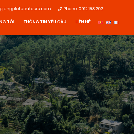
giangplateautours.com
Phone:
0912.153.292
NG TÔI
THÔNG TIN YÊU CẦU
LIÊN HỆ