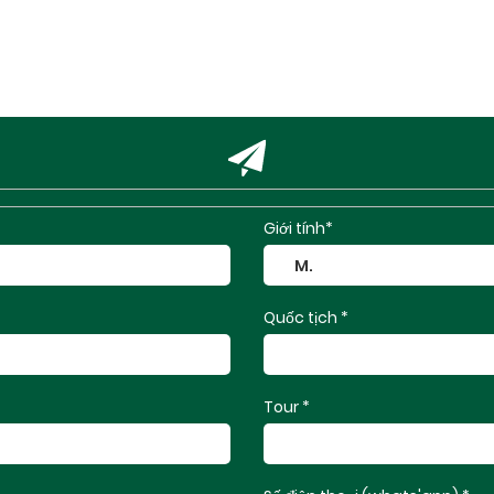
Giới tính*
Quốc tịch *
Tour *