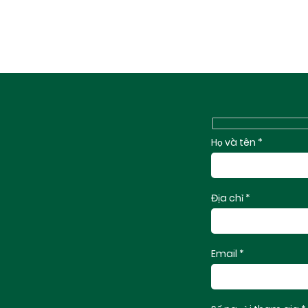
Họ và tên *
Địa chỉ *
Email *