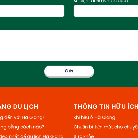
Số điện thoại (whats'app) *
NG DU LỊCH
THÔNG TIN HỮU ÍC
 đến với Hà Giang!
Khí hậu ở Hà Giang
ang bằng cách nào?
Chuẩn bị tiền mặt cho chuyế
đẹp nhất để du lịch Hà Giang
Sức khỏe