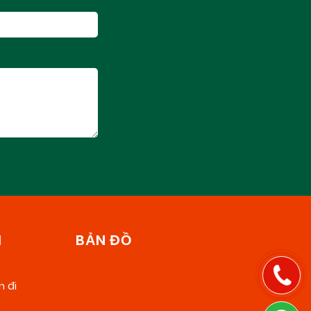
H
BẢN ĐỒ
n đi