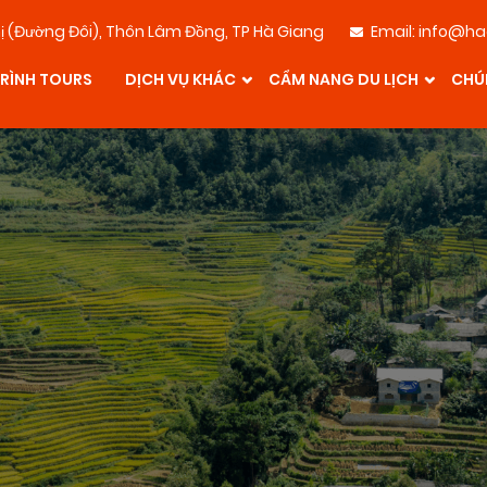
ghị (Đường Đôi), Thôn Lâm Đồng, TP Hà Giang
Email:
info@ha
RÌNH TOURS
DỊCH VỤ KHÁC
CẨM NANG DU LỊCH
CHÚ