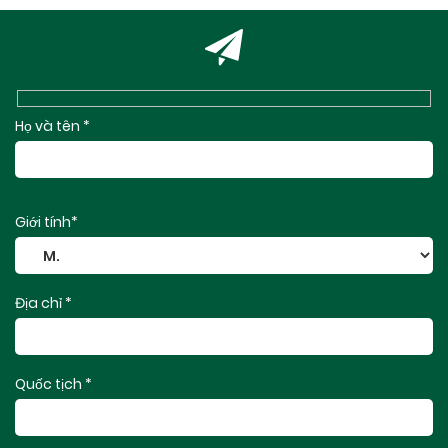
Họ và tên *
Giới tính*
Địa chỉ *
Quốc tịch *