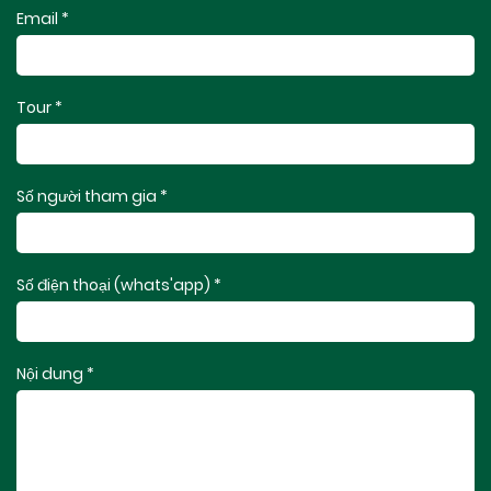
Email *
Tour *
Số người tham gia *
Số điện thoại (whats'app) *
Nội dung *