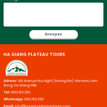
HA GIANG PLATEAU TOURS
Adress:
146 Avenue Huu Nghi ( Đuong Đoi), Hameau Lam
Đong, Ha Giang Ville
Tel:
0912.153.292
Whatsapp:
0912.153.292
Email:
info@hagiangplateautours.com