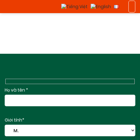
Home
Group-296-2
Họ và tên *
Giới tính*