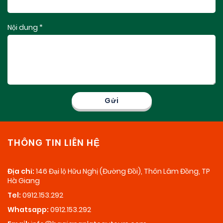
Nội dung *
THÔNG TIN LIÊN HỆ
Địa chỉ:
146 Đại lộ Hữu Nghị (Đường Đồi), Thôn Lâm Đồng, TP
Hà Giang
Tel:
0912.153.292
Whatsapp:
0912.153.292