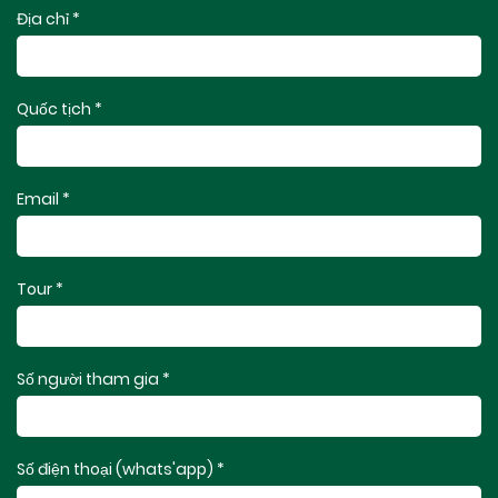
Địa chỉ *
Quốc tịch *
Email *
Tour *
Số người tham gia *
Số điện thoại (whats'app) *