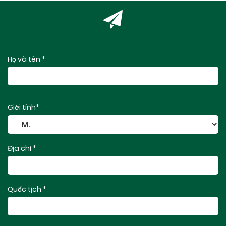
Họ và tên *
Giới tính*
Địa chỉ *
Quốc tịch *