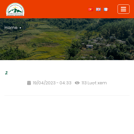
Home
2
2
19/04/2023 - 04:33
113 Lượt xem