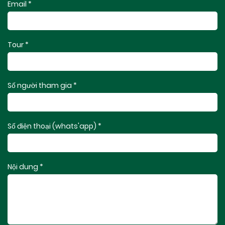
Email *
Tour *
Số người tham gia *
Số điện thoại (whats'app) *
Nội dung *