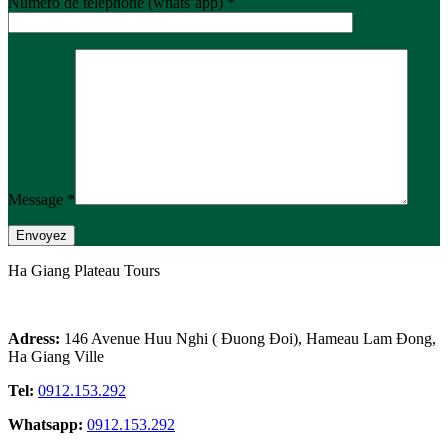
Numéro de téléphone (whats’app) *
Message *
Ha Giang Plateau Tours
Adress:
146 Avenue Huu Nghi ( Đuong Đoi), Hameau Lam Đong,
Ha Giang Ville
Tel:
0912.153.292
Whatsapp:
0912.153.292