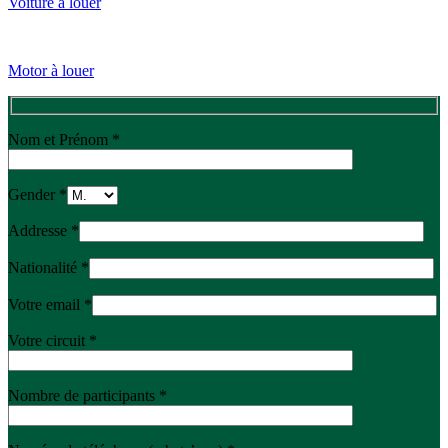
Voiture à louer
Motor à louer
Nom et Prénom *
Gender *
Addresse *
Nationalité *
Votre email *
Votre circuit *
Nombre de participants *