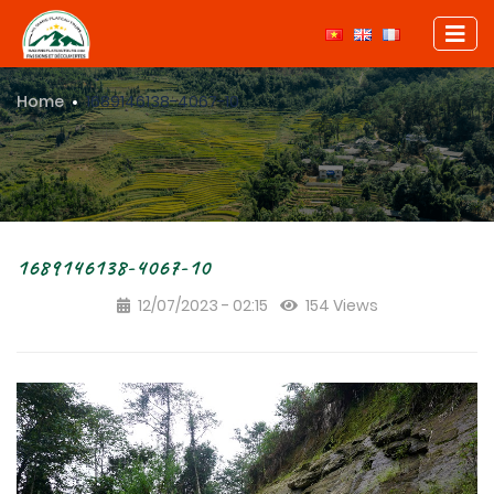
Home
1689146138-4067-10
1689146138-4067-10
12/07/2023 - 02:15
154 Views