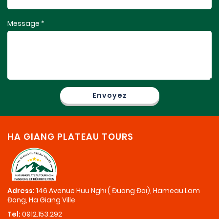
Message *
HA GIANG PLATEAU TOURS
Adress:
146 Avenue Huu Nghi ( Đuong Đoi), Hameau Lam
Đong, Ha Giang Ville
Tel:
0912.153.292