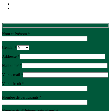
Nom et Prénom *
Gender *
Addresse *
Nationalité *
Votre email *
Votre circuit *
Nombre de participants *
Numéro de téléphone (whats’app) *