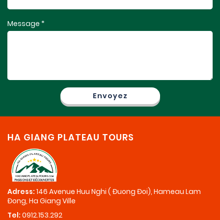
Message *
HA GIANG PLATEAU TOURS
Adress:
146 Avenue Huu Nghi ( Đuong Đoi), Hameau Lam
Đong, Ha Giang Ville
Tel:
0912.153.292