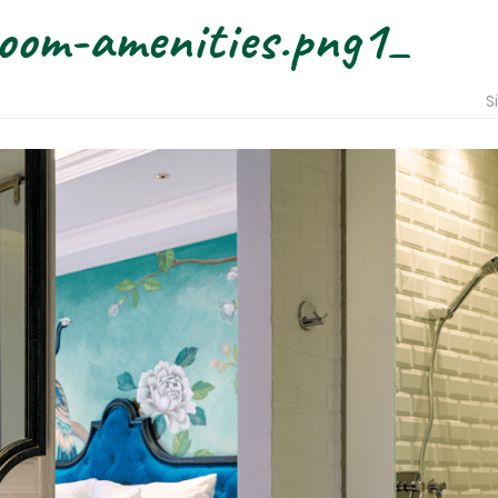
om-amenities.png1_
S