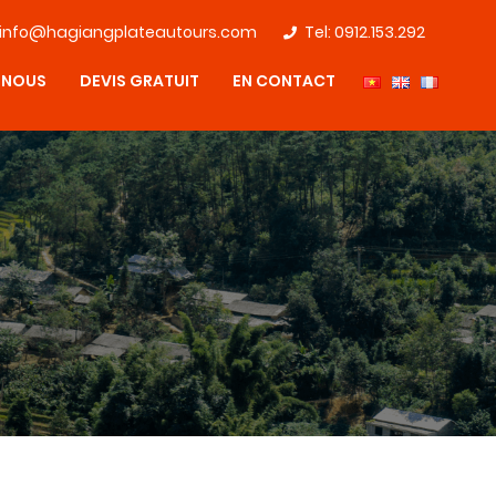
info@hagiangplateautours.com
Tel:
0912.153.292
 NOUS
DEVIS GRATUIT
EN CONTACT