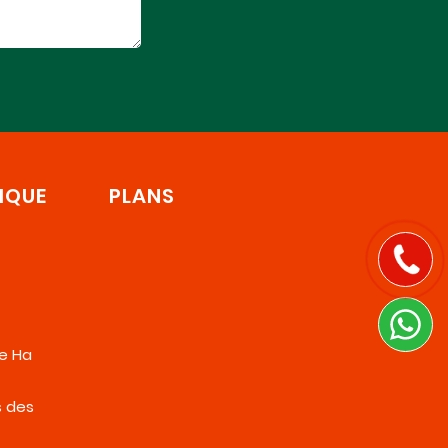
IQUE
PLANS
de Ha
s des