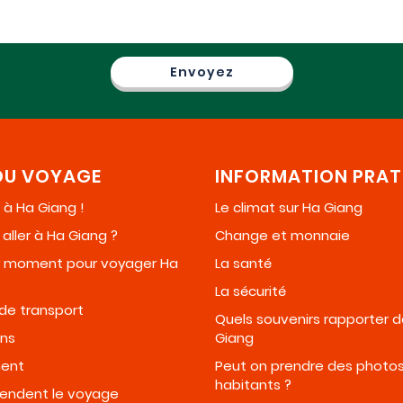
DU VOYAGE
INFORMATION PRAT
à Ha Giang !
Le climat sur Ha Giang
ller à Ha Giang ?
Change et monnaie
ur moment pour voyager Ha
La santé
La sécurité
de transport
Quels souvenirs rapporter 
ons
Giang
ent
Peut on prendre des photo
habitants ?
pendent le voyage