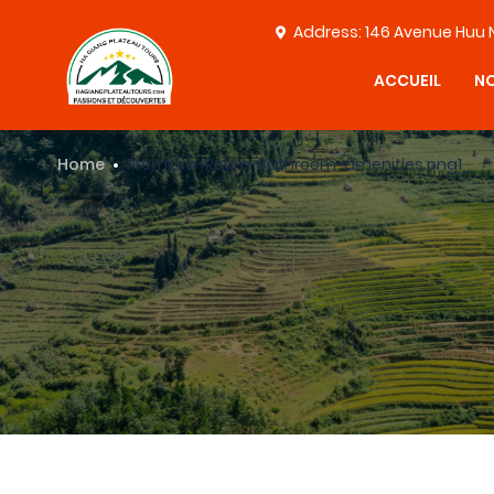
Address: 146 Avenue Huu 
ACCUEIL
NO
Home
Premium-Room-Bathroom-amenities.png1_