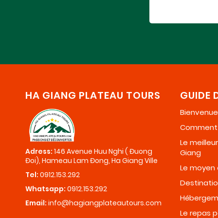
HA GIANG PLATEAU TOURS
GUIDE 
Bienvenue 
Comment a
Le meille
Adress:
146 Avenue Huu Nghi ( Đuong
Giang
Đoi), Hameau Lam Đong, Ha Giang Ville
Le moyen 
Tel:
0912.153.292
Destinati
Whatsapp:
0912.153.292
Hébergem
Email:
info@hagiangplateautours.com
Le repas 