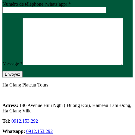
Numéro de téléphone (whats’app) *
Message *
Ha Giang Plateau Tours
Adress:
146 Avenue Huu Nghi ( Đuong Đoi), Hameau Lam Đong,
Ha Giang Ville
Tel:
0912.153.292
Whatsapp:
0912.153.292