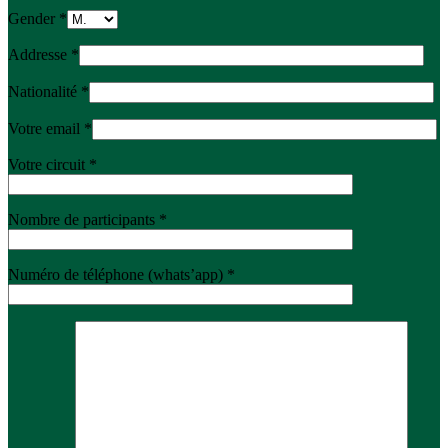
Gender *
Addresse *
Nationalité *
Votre email *
Votre circuit *
Nombre de participants *
Numéro de téléphone (whats’app) *