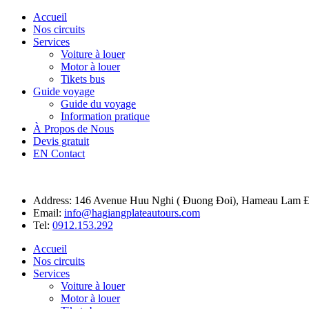
Accueil
Nos circuits
Services
Voiture à louer
Motor à louer
Tikets bus
Guide voyage
Guide du voyage
Information pratique
À Propos de Nous
Devis gratuit
EN Contact
Address: 146 Avenue Huu Nghi ( Đuong Đoi), Hameau Lam Đ
Email:
info@hagiangplateautours.com
Tel:
0912.153.292
Accueil
Nos circuits
Services
Voiture à louer
Motor à louer