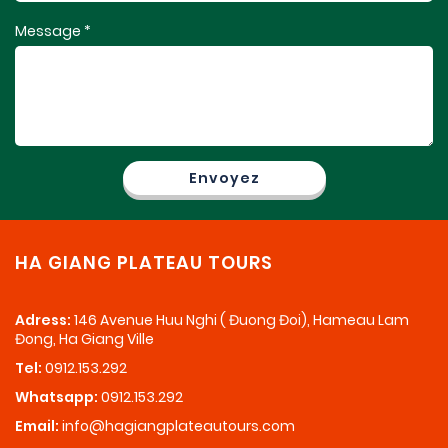
Message *
HA GIANG PLATEAU TOURS
Adress:
146 Avenue Huu Nghi ( Đuong Đoi), Hameau Lam
Đong, Ha Giang Ville
Tel:
0912.153.292
Whatsapp:
0912.153.292
Email:
info@hagiangplateautours.com