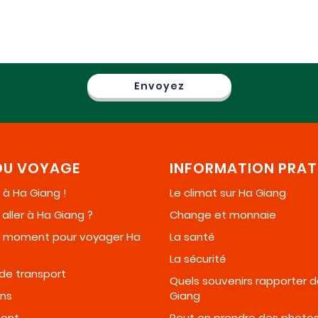
DU VOYAGE
INFORMATION PRAT
à Ha Giang !
Le climat sur Ha Giang
ller à Ha Giang ?
Change et monnaie
ur moment pour voyager Ha
La santé
La sécurité
de transport
Quels souvenirs rapporter 
ons
Giang
ent
Peut on prendre des photo