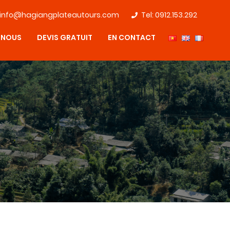
info@hagiangplateautours.com
Tel:
0912.153.292
 NOUS
DEVIS GRATUIT
EN CONTACT