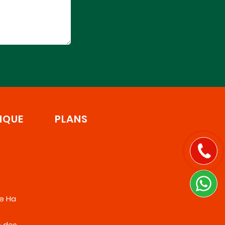
IQUE
PLANS
de Ha
s des