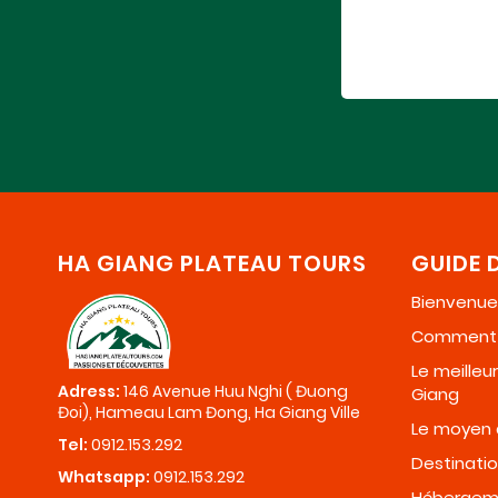
HA GIANG PLATEAU TOURS
GUIDE 
Bienvenue 
Comment a
Le meille
Adress:
146 Avenue Huu Nghi ( Đuong
Giang
Đoi), Hameau Lam Đong, Ha Giang Ville
Le moyen 
Tel:
0912.153.292
Destinati
Whatsapp:
0912.153.292
Hébergem