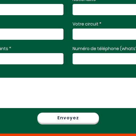
Votre circuit *
nts *
Numéro de téléphone (whats’