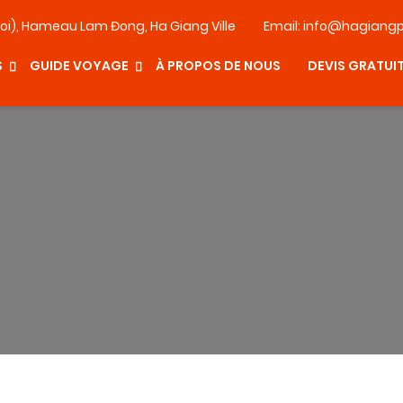
oi), Hameau Lam Đong, Ha Giang Ville
Email:
info@hagiangp
S
GUIDE VOYAGE
À PROPOS DE NOUS
DEVIS GRATUI