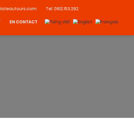
lateautours.com
Tel:
0912.153.292
T
EN CONTACT